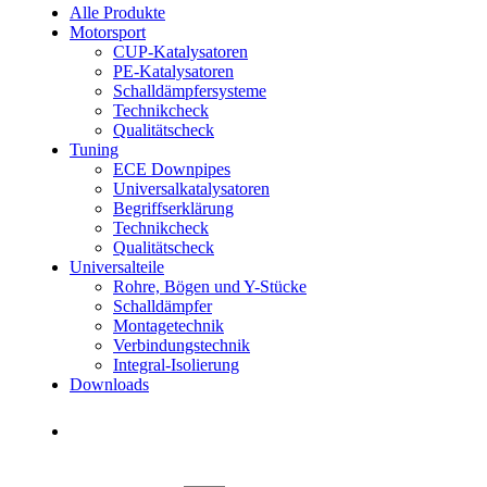
Alle Produkte
Motorsport
CUP-Katalysatoren
PE-Katalysatoren
Schalldämpfersysteme
Technikcheck
Qualitätscheck
Tuning
ECE Downpipes
Universalkatalysatoren
Begriffserklärung
Technikcheck
Qualitätscheck
Universalteile
Rohre, Bögen und Y-Stücke
Schalldämpfer
Montagetechnik
Verbindungstechnik
Integral-Isolierung
Downloads
Händler finden
Händler finden