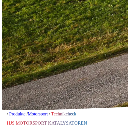
/
Produkte
/
Motorsport
/
Technikcheck
HJS MOTORSPORT KATALYSATOREN