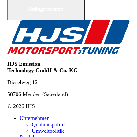
Anfrage senden
Anfrage senden
HJS Emission
Technology GmbH & Co. KG
Dieselweg 12
58706 Menden (Sauerland)
© 2026 HJS
Unternehmen
Qualitätspolitik
Umweltpolitik