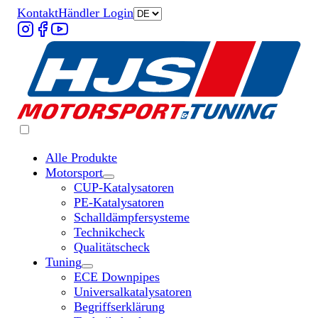
Kontakt
Händler Login
Alle Produkte
Motorsport
Untermenü „Motorsport“ öffnen
CUP-Katalysatoren
PE-Katalysatoren
Schalldämpfersysteme
Technikcheck
Qualitätscheck
Tuning
Untermenü „Tuning“ öffnen
ECE Downpipes
Universalkatalysatoren
Begriffserklärung