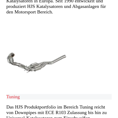
Katalysatoren in Europa. Seit 1990 entwickelt und
produziert HJS Katalysatoren und Abgasanlagen für
den Motorsport Bereich.
Mehr Erfahren
Mehr Erfahren
Tuning
Das HJS Produktportfolio im Bereich Tuning reicht
von Downpipes mit ECE R103 Zulassung bis hin zu
Universal-Katalysatoren zum Einschweißen.