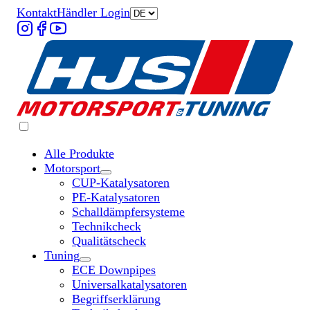
Kontakt
Händler Login
Alle Produkte
Motorsport
Untermenü „Motorsport“ öffnen
CUP-Katalysatoren
PE-Katalysatoren
Schalldämpfersysteme
Technikcheck
Qualitätscheck
Tuning
Untermenü „Tuning“ öffnen
ECE Downpipes
Universalkatalysatoren
Begriffserklärung