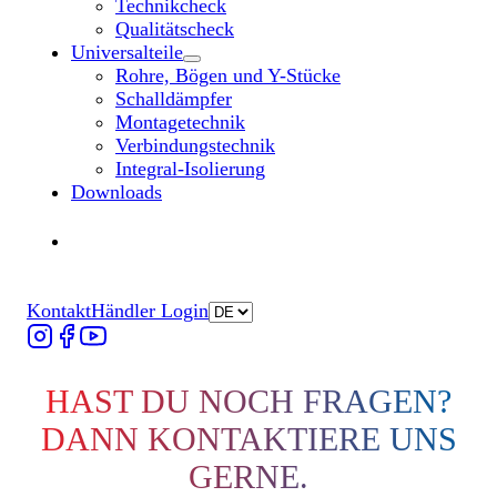
Technikcheck
Qualitätscheck
Universalteile
Untermenü „Universalteile“ öffnen
Rohre, Bögen und Y-Stücke
Schalldämpfer
Montagetechnik
Verbindungstechnik
Integral-Isolierung
Downloads
Händler finden
Händler finden
Kontakt
Händler Login
HAST DU NOCH FRAGEN?
DANN KONTAKTIERE UNS
GERNE.