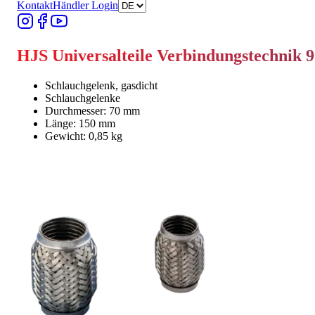
Kontakt
Händler Login
HJS Universalteile Verbindungstechnik 
Schlauchgelenk, gasdicht
Schlauchgelenke
Durchmesser: 70 mm
Länge: 150 mm
Gewicht: 0,85 kg
Händler finden
Händler finden