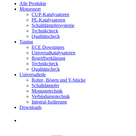
Alle Produkte
Motorsport
CUP-Katalysatoren
PE-Katalysatoren
Schalldämpfersysteme
Technikcheck
Qualitätscheck
Tuning
ECE Downpipes
Universalkatalysatoren
Begriffserklärung
Technikcheck
Qualitätscheck
Universalteile
Rohre, Bögen und Y-Stücke
Schalldämpfer
Montagetechnik
Verbindungstechnik
Integral-Isolierung
Downloads
Händler finden
Händler finden