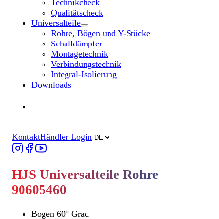
Technikcheck
Qualitätscheck
Universalteile
Untermenü „Universalteile“ öffnen
Rohre, Bögen und Y-Stücke
Schalldämpfer
Montagetechnik
Verbindungstechnik
Integral-Isolierung
Downloads
Händler finden
Händler finden
Kontakt
Händler Login
HJS Universalteile Rohre
90605460
Bogen 60° Grad