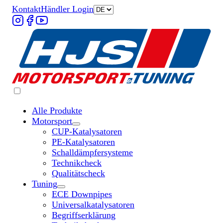
Kontakt
Händler Login
Alle Produkte
Motorsport
Untermenü „Motorsport“ öffnen
CUP-Katalysatoren
PE-Katalysatoren
Schalldämpfersysteme
Technikcheck
Qualitätscheck
Tuning
Untermenü „Tuning“ öffnen
ECE Downpipes
Universalkatalysatoren
Begriffserklärung