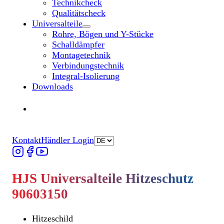
Technikcheck
Qualitätscheck
Universalteile
Untermenü „Universalteile“ öffnen
Rohre, Bögen und Y-Stücke
Schalldämpfer
Montagetechnik
Verbindungstechnik
Integral-Isolierung
Downloads
Händler finden
Händler finden
Kontakt
Händler Login
HJS Universalteile Hitzeschutz
90603150
Hitzeschild