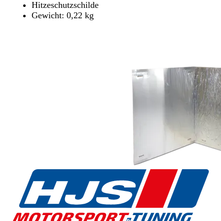
Hitzeschutzschilde
Gewicht: 0,22 kg
Händler finden
Händler finden