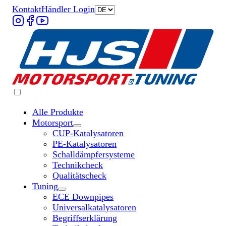
Kontakt
Händler Login
Alle Produkte
Motorsport
Untermenü „Motorsport“ öffnen
CUP-Katalysatoren
PE-Katalysatoren
Schalldämpfersysteme
Technikcheck
Qualitätscheck
Tuning
Untermenü „Tuning“ öffnen
ECE Downpipes
Universalkatalysatoren
Begriffserklärung