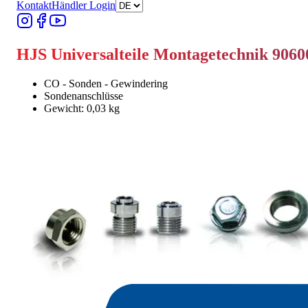
Kontakt
Händler Login
HJS Universalteile Montagetechnik 9060
CO - Sonden - Gewindering
Sondenanschlüsse
Gewicht: 0,03 kg
Händler finden
Händler finden