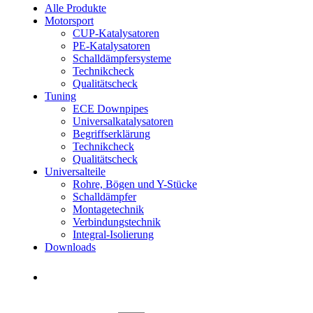
Alle Produkte
Motorsport
CUP-Katalysatoren
PE-Katalysatoren
Schalldämpfersysteme
Technikcheck
Qualitätscheck
Tuning
ECE Downpipes
Universalkatalysatoren
Begriffserklärung
Technikcheck
Qualitätscheck
Universalteile
Rohre, Bögen und Y-Stücke
Schalldämpfer
Montagetechnik
Verbindungstechnik
Integral-Isolierung
Downloads
Händler finden
Händler finden