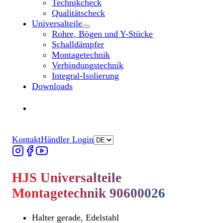
Technikcheck
Qualitätscheck
Universalteile
Untermenü „Universalteile“ öffnen
Rohre, Bögen und Y-Stücke
Schalldämpfer
Montagetechnik
Verbindungstechnik
Integral-Isolierung
Downloads
Händler finden
Händler finden
Kontakt
Händler Login
HJS Universalteile
Montagetechnik 90600026
Halter gerade, Edelstahl