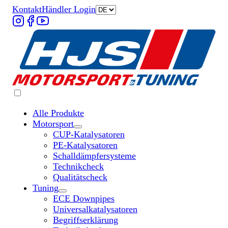
Kontakt
Händler Login
Alle Produkte
Motorsport
Untermenü „Motorsport“ öffnen
CUP-Katalysatoren
PE-Katalysatoren
Schalldämpfersysteme
Technikcheck
Qualitätscheck
Tuning
Untermenü „Tuning“ öffnen
ECE Downpipes
Universalkatalysatoren
Begriffserklärung