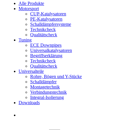
Alle Produkte
Motorsport
CUP-Katalysatoren
PE-Katalysatoren
Schalldämpfersysteme
Technikcheck
Qualitätscheck
Tuning
ECE Downpipes
Universalkatalysatoren
Begriffserklärung
Technikcheck
Qualitätscheck
Universalteile
Rohre, Bögen und Y-Stücke
Schalldämpfer
Montagetechnik
Verbindungstechnik
Integral-Isolierung
Downloads
Händler finden
Händler finden