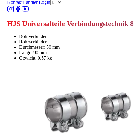
Kontakt
Händler Login
HJS Universalteile Verbindungstechnik 
Rohrverbinder
Rohrverbinder
Durchmesser: 50 mm
Länge: 90 mm
Gewicht: 0,57 kg
Händler finden
Händler finden