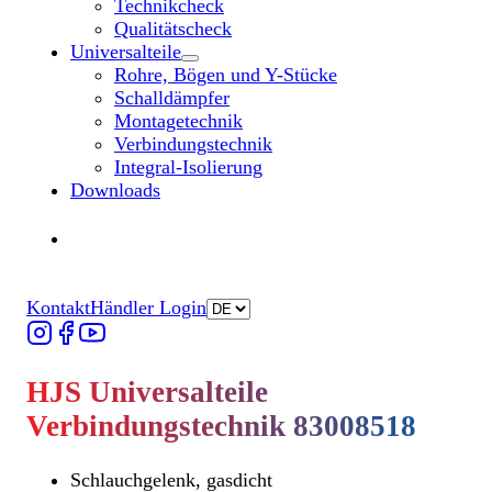
Technikcheck
Qualitätscheck
Universalteile
Untermenü „Universalteile“ öffnen
Rohre, Bögen und Y-Stücke
Schalldämpfer
Montagetechnik
Verbindungstechnik
Integral-Isolierung
Downloads
Händler finden
Händler finden
Kontakt
Händler Login
HJS Universalteile
Verbindungstechnik 83008518
Schlauchgelenk, gasdicht