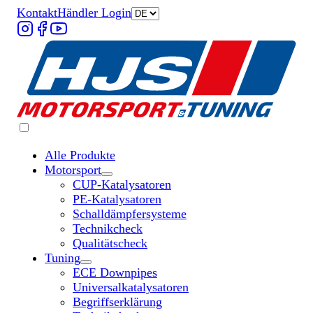
Kontakt
Händler Login
Alle Produkte
Motorsport
Untermenü „Motorsport“ öffnen
CUP-Katalysatoren
PE-Katalysatoren
Schalldämpfersysteme
Technikcheck
Qualitätscheck
Tuning
Untermenü „Tuning“ öffnen
ECE Downpipes
Universalkatalysatoren
Begriffserklärung