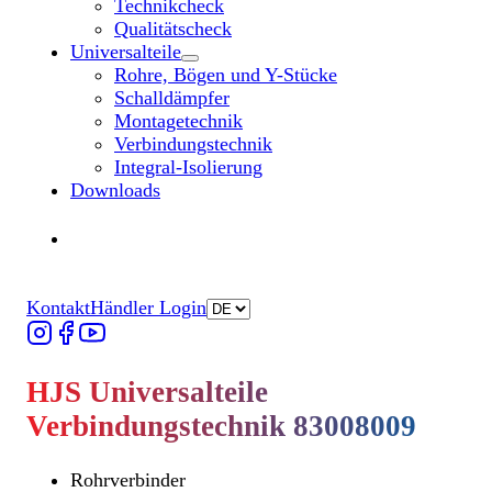
Technikcheck
Qualitätscheck
Universalteile
Untermenü „Universalteile“ öffnen
Rohre, Bögen und Y-Stücke
Schalldämpfer
Montagetechnik
Verbindungstechnik
Integral-Isolierung
Downloads
Händler finden
Händler finden
Kontakt
Händler Login
HJS Universalteile
Verbindungstechnik 83008009
Rohrverbinder