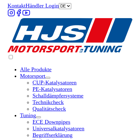
Kontakt
Händler Login
Alle Produkte
Motorsport
Untermenü „Motorsport“ öffnen
CUP-Katalysatoren
PE-Katalysatoren
Schalldämpfersysteme
Technikcheck
Qualitätscheck
Tuning
Untermenü „Tuning“ öffnen
ECE Downpipes
Universalkatalysatoren
Begriffserklärung