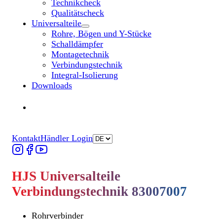
Technikcheck
Qualitätscheck
Universalteile
Untermenü „Universalteile“ öffnen
Rohre, Bögen und Y-Stücke
Schalldämpfer
Montagetechnik
Verbindungstechnik
Integral-Isolierung
Downloads
Händler finden
Händler finden
Kontakt
Händler Login
HJS Universalteile
Verbindungstechnik 83007007
Rohrverbinder