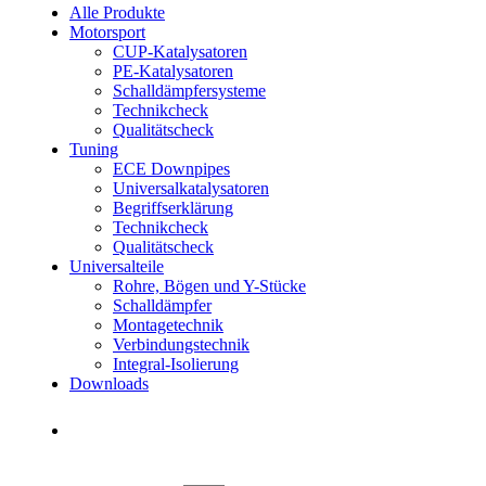
Alle Produkte
Motorsport
CUP-Katalysatoren
PE-Katalysatoren
Schalldämpfersysteme
Technikcheck
Qualitätscheck
Tuning
ECE Downpipes
Universalkatalysatoren
Begriffserklärung
Technikcheck
Qualitätscheck
Universalteile
Rohre, Bögen und Y-Stücke
Schalldämpfer
Montagetechnik
Verbindungstechnik
Integral-Isolierung
Downloads
Händler finden
Händler finden