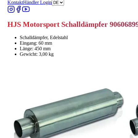
Kontakt
Händler Login
HJS Motorsport Schalldämpfer 9060689
Schalldämpfer, Edelstahl
Eingang: 60 mm
Länge: 450 mm
Gewicht: 3,00 kg
Händler finden
Händler finden