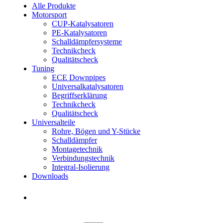
Alle Produkte
Motorsport
CUP-Katalysatoren
PE-Katalysatoren
Schalldämpfersysteme
Technikcheck
Qualitätscheck
Tuning
ECE Downpipes
Universalkatalysatoren
Begriffserklärung
Technikcheck
Qualitätscheck
Universalteile
Rohre, Bögen und Y-Stücke
Schalldämpfer
Montagetechnik
Verbindungstechnik
Integral-Isolierung
Downloads
Händler finden
Händler finden