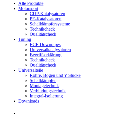
Alle Produkte
Motorsport
CUP-Katalysatoren
PE-Katalysatoren
Schalldämpfersysteme
Technikcheck
Qualitätscheck
Tuning
ECE Downpipes
Universalkatalysatoren
Begriffserklärung
Technikcheck
Qualitätscheck
Universalteile
Rohre, Bögen und Y-Stücke
Schalldämpfer
Montagetechnik
Verbindungstechnik
Integral-Isolierung
Downloads
Händler finden
Händler finden