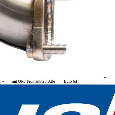
tortyp
OPF
Antriebsart
Getriebe
Abgasnorm
Bemerkungen
FV
mit OPF
Frontantrieb
Alle
Euro 6d