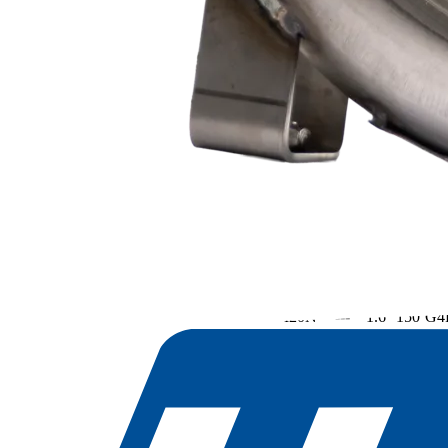
Genehmigungsnr
Hersteller
Baureihe
Modell
Typ
Ltr.
kW
Mo
BC3 e5*...*0121*
Hyundai
I20N
I20N
---
1.6
150
G4