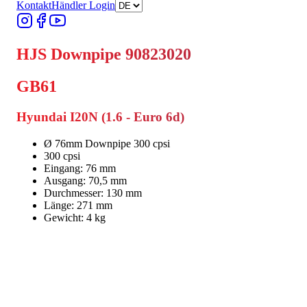
Kontakt
Händler Login
HJS Downpipe 90823020
GB61
Hyundai I20N (1.6 - Euro 6d)
Ø 76mm Downpipe 300 cpsi
300 cpsi
Eingang: 76 mm
Ausgang: 70,5 mm
Durchmesser: 130 mm
Länge: 271 mm
Gewicht: 4 kg
Händler finden
Händler finden